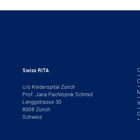
Swiss RITA
C
O
c/o Kinderspital Zürich
M
Prof. Jana Pachlopnik Schmid
Lenggstrasse 30
I
8008 Zürich
C
Schweiz