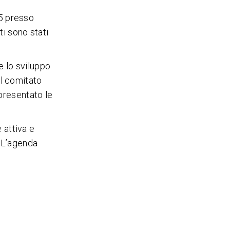
25 presso
ti sono stati
 e lo sviluppo
Il comitato
 presentato le
 attiva e
. L’agenda