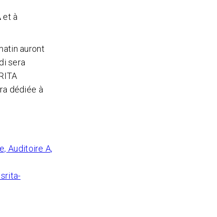
A
et à
matin auront
di sera
sRITA
ra dédiée à
, Auditoire A,
rita-