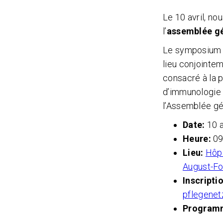
Le 10 avril, no
l’
assemblée gé
Le symposium s
lieu conjointem
consacré à la 
d’immunologie 
l’Assemblée g
Date:
10 a
Heure:
09
Lieu:
Hôpi
August-Fo
Inscripti
pflegene
Program