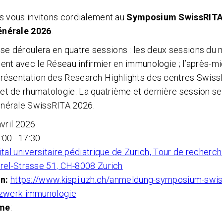
us vous invitons cordialement au
Symposium SwissRIT
nérale 2026
.
e déroulera en quatre sessions : les deux sessions du 
ent avec le Réseau infirmier en immunologie ; l’après-mi
présentation des Research Highlights des centres Swis
et de rhumatologie. La quatrième et dernière session se
énérale SwissRITA 2026.
vril 2026
:00–17:30
tal universitaire pédiatrique de Zurich, Tour de recherche
rel-Strasse 51, CH-8008 Zurich
on:
https://www.kispi.uzh.ch/anmeldung-symposium-swiss
tzwerk-immunologie
me
: